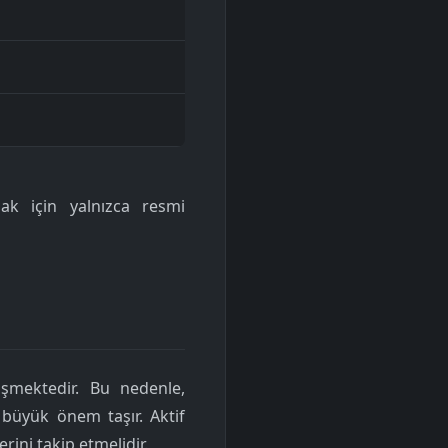
ak için yalnızca resmi
ğişmektedir. Bu nedenle,
 büyük önem taşır. Aktif
ini takip etmelidir.