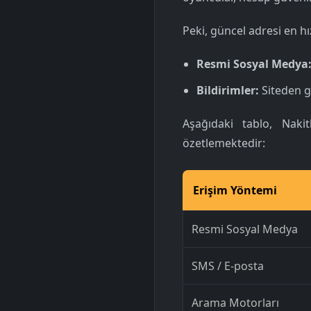
Peki, güncel adresi en hı
Resmi Sosyal Medya
Bildirimler:
Siteden ge
Aşağıdaki tablo, Nakit
özetlemektedir:
Erişim Yöntemi
Resmi Sosyal Medya
SMS / E-posta
Arama Motorları