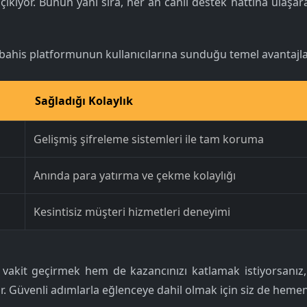
a çıkıyor. Bunun yanı sıra, her an canlı destek hattına ulaş
bahis platformunun kullanıcılarına sunduğu temel avantajları
Sağladığı Kolaylık
Gelişmiş şifreleme sistemleri ile tam koruma
Anında para yatırma ve çekme kolaylığı
Kesintisiz müşteri hizmetleri deneyimi
 vakit geçirmek hem de kazancınızı katlamak istiyorsanız, 
. Güvenli adımlarla eğlenceye dahil olmak için siz de hemen 